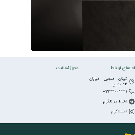
اه های ارتباط
مجوز فعالیت
گیلان - منجیل - خیابان
22 بهمن
09934004311
ارتباط در تلگرام
اینستاگرام
ظ است