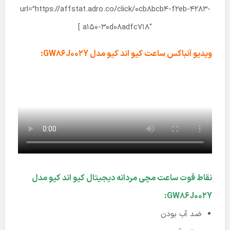
url=”https://affstat.adro.co/click/0cb8bcb4-f2eb-4283-
a150-30d08adfc718″ ]
ویدیو آنباکس ساعت کیو اند کیو مدل GW86J002Y:
نقاط قوت ساعت مچی مردانه دیجیتال کیو اند کیو مدل
GW86J002Y:
ضد آب بودن