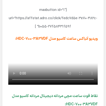
[maxbutton id=”1″
url=”https://affstat.adro.co/click/fedc7d5e-3e70-482c-
b055-27f58431f59f” ]
ویدیو آنباکس ساعت کاسیو مدل HDC-700-3A3VDF:
نقاط قوت ساعت مچی مردانه دیجیتال مردانه کاسیو مدل
HDC-700-3A3VDF: