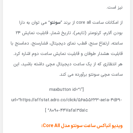
نیز است.
از امکانات ساعت
core all
از برند “
سونتو
” می توان به دارا
بودن آلارم، کرنومتر (تایمر)، تاریخ شمار، قابلیت نمایش 24
ساعته، ارتفاع سنج، قطب نمای دیجیتال، فشارسنج، دماسنج با
قابلیت هشدار طوفان و قابلیت نمایش ساعت دوم اشاره کرد.
هر انتظاری که از یک ساعت دیجیتال مچی داشته باشید، این
ساعت مچی سونتو برآورده می کند.
[maxbutton id=”1″
url=”https://affstat.adro.co/click/56a55233-ae1a-4d69-
8090-447afa13da1c” ]
ویدیو آنباکس ساعت سونتو مدل Core All: