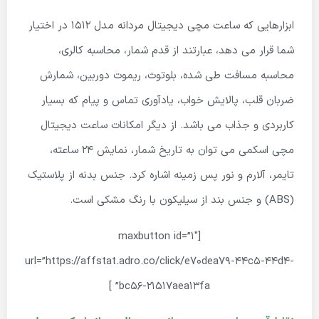
ابزارهایی که ساعت مچی دیجیتال مردانه مدل 1512 در اختیار
شما قرار می دهد، عبارتند از قدم شمار، محاسبه کالری،
محاسبه مسافت طی شده، بلوتوث، ریموت دوربین، شمارش
ضربان قلب، پالایش خواب، یادآوری تماس و پیام که بسیار
کاربردی و جذاب می باشد. از دیگر امکانات ساعت دیجیتال
مچی اسکمی می توان به تاریخ شمار، نمایش 24 ساعته،
تایمر، آلارم و نور پس زمینه اشاره کرد. جنس بدنه از پلاستیک
(ABS) و جنس بند از سیلیکون با رنگ مشکی است.
[maxbutton id=”1″
url=”https://affstat.adro.co/click/e70dea79-44c5-44d4-
bc56-21517aea13fa” ]