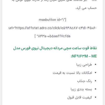
حساب می آید.
[maxbutton id=”1″
url=”https://affstat.adro.co/click/e5948c87-c4d1-4506-
843a-055aaff7cfda” ]
نقاط قوت ساعت مچی مردانه دیجیتال نیوی فورس مدل
NF9163M – ME:
طراحی زیبا
امکانات بالا نسبت به قیمت
رنگ جذاب
بسته بندی زیبا
کیفیت قابل قبول