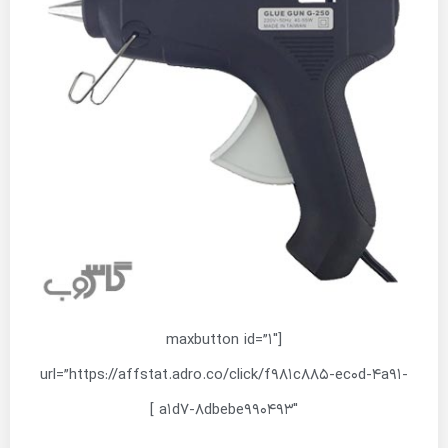
[maxbutton id=”1″
url=”https://affstat.adro.co/click/f981c885-ec0d-4a91-
a1d7-8dbebe990493″ ]