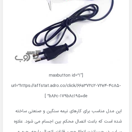
[maxbutton id=”1″
url=”https://affstat.adro.co/click/66a372c2-72e4-4c85-
b86c-179b8c1950de” ]
این مدل مناسب برای کارهای نیمه سنگین و صنعتی ساخته
شده است که باعث اتصال محکم بین اجسام می شود. علاوه
بر این در چسباندن انواع چوب، فلزات، اتصال پارچه، چرم و