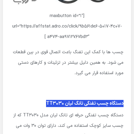
[maxbutton id=”1″
url=”https://affstat.adro.co/click/9b561de6-5017-4c07-
a474-aa9712767bd3″ ]
چسب ها با کمک این تفنگ باعث اتصال قوی در بین قطعات
می شود. به همین دلیل بیشتر در تزئینات و کارهای دستی
مورد استفاده قرار می گیرد.
دستگاه چسب تفنگی تانگ لیان TT3030
دستگاه چسب تفنگی حرفه ای تانگ لیان مدل TT3030 که از
چسب سایز کوچک استفاده می کند، دارای توان 30 وات می