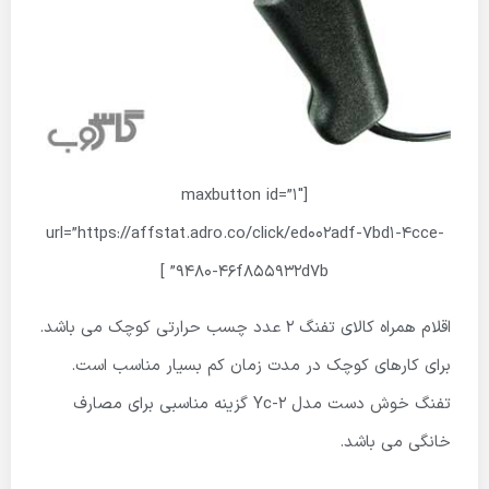
[maxbutton id=”1″
url=”https://affstat.adro.co/click/ed002adf-7bd1-4cce-
9480-46f855932d7b” ]
اقلام همراه کالای تفنگ 2 عدد چسب حرارتی کوچک می باشد.
برای کارهای کوچک در مدت زمان کم بسیار مناسب است.
تفنگ خوش دست مدل Yc-2 گزینه مناسبی برای مصارف
خانگی می باشد.