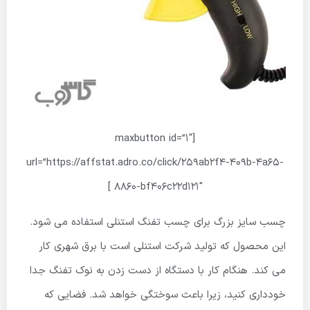
[maxbutton id=”1″
url=”https://affstat.adro.co/click/259ab2f4-409b-4a65-
8860-bf406c22d121″ ]
چسب سایز بزرگ برای چسب تفنگ استنلی استفاده می شود.
این محصول که تولید شرکت استنلی است با برق شهری کار
می کند. هنگام کار با دستگاه از دست زدن به نوک تفنگ جدا
خودداری کنید، زیرا باعث سوختگی خواهد شد. فضایی که