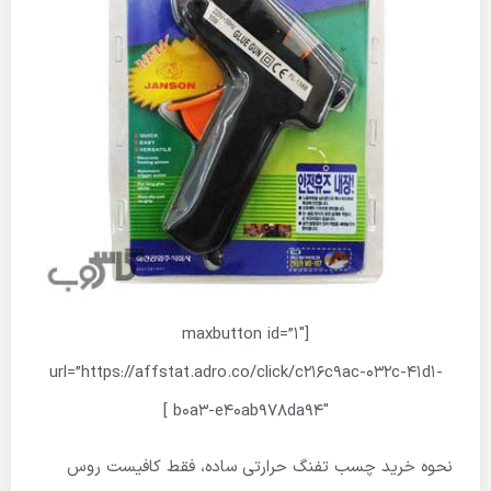
[maxbutton id=”1″
url=”https://affstat.adro.co/click/c216c9ac-032c-41d1-
b0a3-e40ab978da94″ ]
نحوه خرید چسب تفنگ حرارتی ساده، فقط کافیست روس