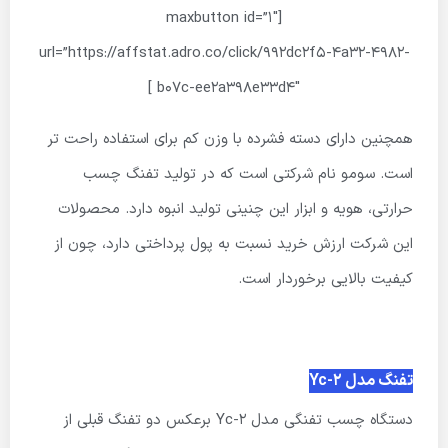
[maxbutton id=”1″
url=”https://affstat.adro.co/click/992dc2f5-4a32-4982-
b07c-ee2a398e33d4″ ]
همچنین دارای دسته فشرده با وزن کم برای استفاده راحت تر
است. سومو نام شرکتی است که در تولید تفنگ چسب
حرارتی، هویه و ابزار این چنینی تولید انبوه دارد. محصولات
این شرکت ارزش خرید نسبت به پول پرداختی دارد، چون از
کیفیت بالایی برخوردار است.
تفنگ مدل Yc-2
دستگاه چسب تفنگی مدل Yc-2 برعکس دو تفنگ قبلی از