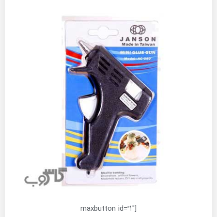
[maxbutton id=”1″