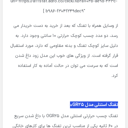
url=”https://affstat.adro.co/click/8b2a704b-ae9d-443c-
b986-f304f249dec9″ ]
از وسایل همراه با تفنگ که بعد از خرید به دست خریدار می
رسد، دو عدد چسب کوچک حرارتی 10 سانتی وجود دارد. به
دلیل سایز کوچک تفنگ و بدنه مقاومی که دارد، مورد استقبال
قرار گرفته است. از ویژگی های خوب این مدل زود داغ شدن
است که به سرعت می توان در حالت آماده به کار استفاده
کرد.
تفنگ استنلی مدل 0GR25
تفنگ چسب حرارتی استنلی مدل OGR25 با داغ شدن سریع
در 60 ثانیه یکی از مناسب ترین تفنگ ها برای کارهای خانگی