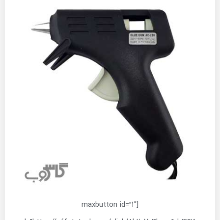
[maxbutton id=”1″