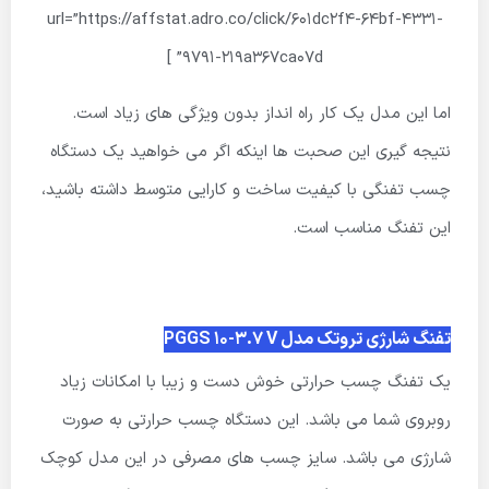
url=”https://affstat.adro.co/click/601dc2f4-64bf-4331-
9791-219a367ca07d” ]
اما این مدل یک کار راه انداز بدون ویژگی های زیاد است.
نتیجه گیری این صحبت ها اینکه اگر می خواهید یک دستگاه
چسب تفنگی با کیفیت ساخت و کارایی متوسط داشته باشید،
این تفنگ مناسب است.
تفنگ شارژی تروتک مدل PGGS 10-3.7 V
یک تفنگ چسب حرارتی خوش دست و زیبا با امکانات زیاد
روبروی شما می باشد. این دستگاه چسب حرارتی به صورت
شارژی می باشد. سایز چسب های مصرفی در این مدل کوچک