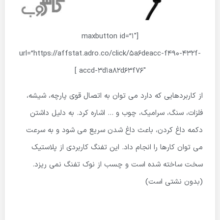
[maxbutton id=”1″
url=”https://affstat.adro.co/click/5a6deacc-f490-432f-
accd-3d1a82d63f76″ ]
از کاربردهایی که دارد می توان به اتصال قوی پارچه، شیشه،
فلزات، سنگ، سرامیک، چوب و … اشاره کرد. به دلیل داشتن
دکمه داغ کردن، باعث داغ شدن سریع می شود و به سرعت
می توان کارها را انجام داد. این تفنگ کاربردی از پلاستیک
سخت ساخته شده است و چسب از نوک تفنگ نمی ریزد.
(بدون نشتی است)