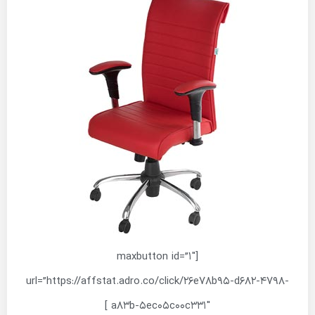
[maxbutton id=”1″
url=”https://affstat.adro.co/click/26e78b95-d682-4798-
a83b-5ec05c00c331″ ]