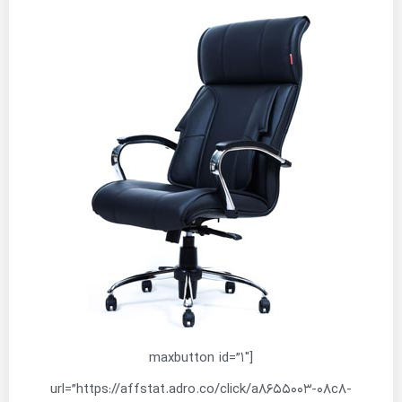
[maxbutton id=”1″
url=”https://affstat.adro.co/click/a8655003-08c8-