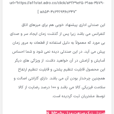
url=”https://affstat.adro.co/click/a3f39e25-31aa-4b79-
a854-4c321946c347″ ]
این صندلی اداری پیشنهاد خوبی هم برای میزهای اتاق
کنفرانس می باشد زیرا پس از گذشت زمان ایجاد سر و صدای
بی مورد که معمولاً به دلیل استفاده از قطعات به مرور زمان
پیش می آید، در این صندلی دیده نمی شود و شما احساس
آسایش و آرامش در آن خواهید داشت. از ویژگی های دیگر
این محصول قابلیت تنظیم پشتی و قابلیت تنظیم ارتفاع
همچنین چرخدار بودن آن می باشد. دارای گارانتی اصالت و
سلامت فیزیکی کالا می باشد و ۱۰۰ درصد رضایت از کالا
توسط مشتریان ثبت گردیده است.
صندلی نیک صنعت مدل N_M2050