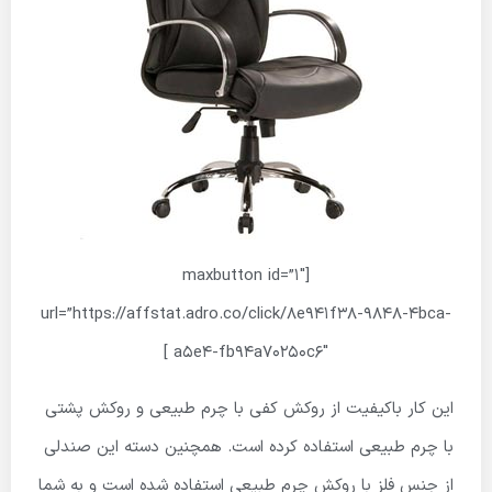
[maxbutton id=”1″
url=”https://affstat.adro.co/click/8e941f38-9848-4bca-
a5e4-fb94a70250c6″ ]
این کار باکیفیت از روکش کفی با چرم طبیعی و روکش پشتی
با چرم طبیعی استفاده کرده است. همچنین دسته این صندلی
از جنس فلز با روکش چرم طبیعی استفاده شده است و به شما