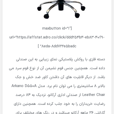
[maxbutton id=”1″
url=”https://affstat.adro.co/click/ddd254b4-eb83-40f9-
8eda-8dd722e5badc” ]
دسته فلزی با روکش پلاستیکی نمای زیبایی به این صندلی
داده است. همچنین جنس فوم نشیمن آن از نوع فوم سرد می
باشد. از دیگر قابلیت های آن داشتن کاور ضد خش و جک
بالابر ۸ سانتیمتری را می توان نام برد. مدل Arkano D550A
Leather Chair از صندلی اداری آرکانو، نزدیک به ۸۴ درصد
رضایت خریداران را به خود جلب کرده است. همچنین دارای
گارانتی ۳۶ ماهه آرکانو میباشد و در رنگ های مختلف برای