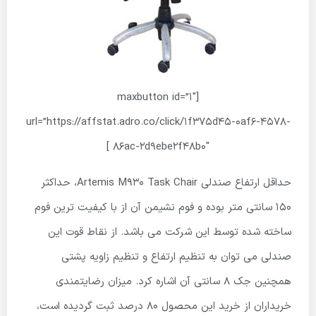
[maxbutton id=”1″
url=”https://affstat.adro.co/click/1f375d45-0af6-4578-
86ac-2d9ebe2f48b0″ ]
حداقل ارتفاع صندلی Artemis M930 Task Chair، حداکثر
۱۵۰ سانتی متر بوده و فوم نشیمن آن از با کیفیت ترین فوم
ساخته شده توسط این شرکت می باشد. از نقاط قوت این
صندلی می توان به تنظیم ارتفاع و تنظیم زاویه پشتی
همچنین جک ۸ سانتی آن اشاره کرد. میزان رضایتمندی
خریداران از خرید این محصول ۸۰ درصد ثبت گردیده است،