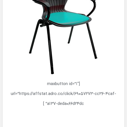
[maxbutton id=”1″
url=”https://affstat.adro.co/click/69057273-cc36-4caf-
a137-deda066d24dc” ]