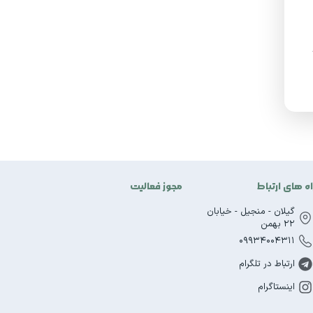
اه های ارتباط
مجوز فعالیت
گیلان - منجیل - خیابان
22 بهمن
09934004311
ارتباط در تلگرام
اینستاگرام