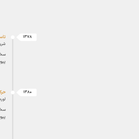
تاس
1378
شروع
سخت
پیو
حرک
1380
لور
سخت
پیو