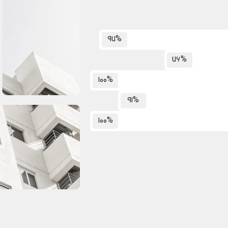
97%
76%
100%
91%
100%