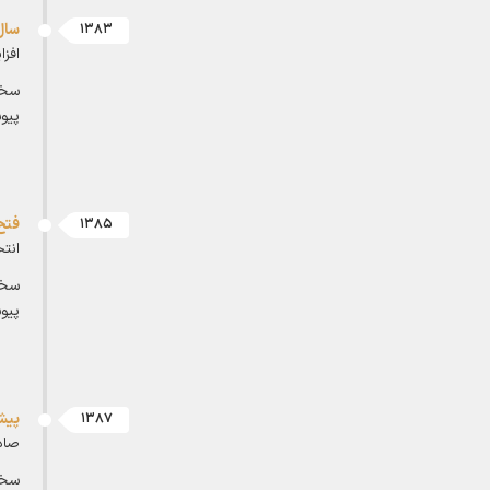
سال
1383
افز
سخت
پیو
فتح
1385
انتخ
سخت
پیو
پیش
1387
صاد
سخت