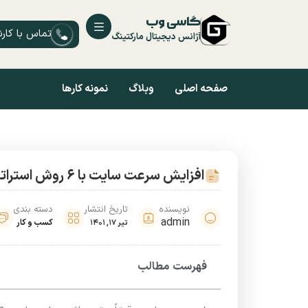
گاسی وب
تماس با کار
آژانس دیجیتال مارکتینگ
صفحه اصلی
وبلاگ
نمونه کارها
افزایش سرعت سایت با 6 روش استراتژیک 2022
نویسنده
تاریخ انتشار
دسته بندی
admin
کسب و کار
تیر 17, 1401
فهرست مطالب