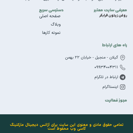
معرفی سایت معتبر
دسترسی سریع
روغن زیتون فرابکر
صفحه اصلی
وبلاگ
نمونه کارها
راه های ارتباط
گیلان - منجیل - خیابان 22 بهمن
09934004311
ارتباط در تلگرام
اینستاگرام
مجوز فعالیت
تمامی حقوق مادی و معنوی این سایت برای آژانس دیجیتال مارکتینگ
گاسی وب محفوظ است