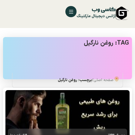
گاسی وب
آژانس دیجیتال مارکتینگ
TAG: روغن نارگیل
صفحه اصلی
/
برچسب: روغن نارگیل