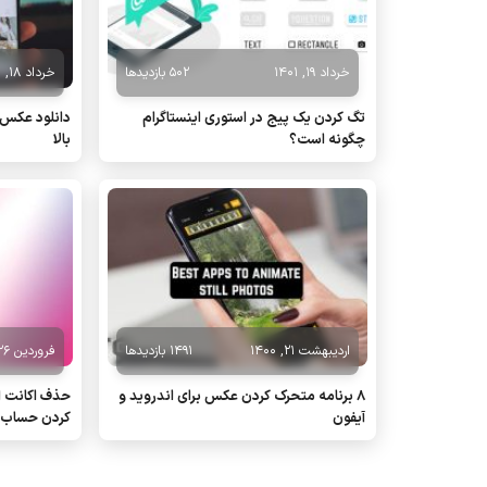
خرداد 19, 1401
502 بازدیدها
خرداد 18, 1401
تگ كردن یک پیج در استوری اينستاگرام
دانلود عکس پ
چگونه است؟
بالا
اردیبهشت 21, 1400
1491 بازدیدها
فروردین 26, 1400
8 برنامه متحرک کردن عکس برای اندروید و
حذف اکانت ا
آیفون
کردن حساب 