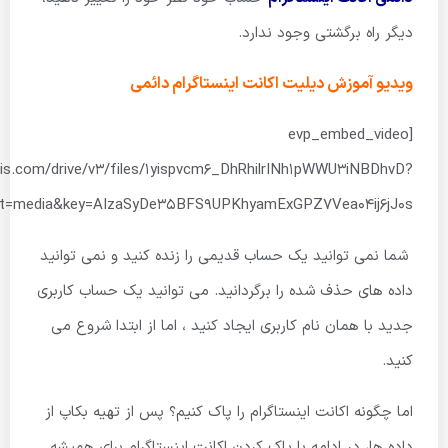
دیگر راه برگشتی وجود ندارد.
ویدیو آموزش دیلیت اکانت اینستاگرام دائمی
[evp_embed_video
pis.com/drive/v3/files/1yispvcm6_DhRhilrINh1pWWU3iNBDhvD?
lt=media&key=AIzaSyDe35BFS9UPKhyamExGPZ7Vea04ij6jJ0s”]
شما نمی توانید یک حساب قدیمی را زنده کنید و نمی توانید
داده های حذف شده را برگردانید. می توانید یک حساب کاربری
جدید با همان نام کاربری ایجاد کنید ، اما از ابتدا شروع می
کنید.
اما چگونه اکانت اینستاگرام را پاک کنیم؟ پس از تهیه بکاپ از
داده ها، در ادامه با پاک کردن اکانت اینستاگرام برای همیشه