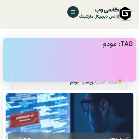
گاسی وب
آژانس دیجیتال مارکتینگ
TAG: مودم
صفحه اصلی
/
برچسب: مودم