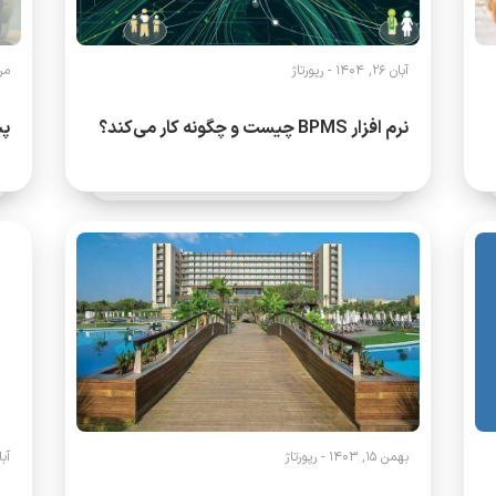
آبان 26, 1404 -
رپورتاژ
مرداد
نرم افزار BPMS چیست و چگونه کار می‌کند؟
پش
بهمن 15, 1403 -
رپورتاژ
آبان 22