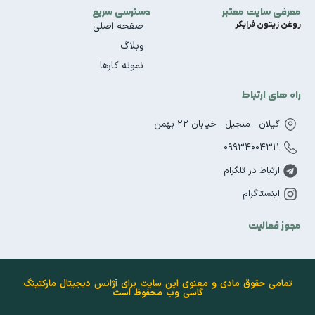
معرفی سایت معتبر
دسترسی سریع
روغن زیتون فرابکر
صفحه اصلی
وبلاگ
نمونه کارها
راه های ارتباط
گیلان - منجیل - خیابان 22 بهمن
09934004311
ارتباط در تلگرام
اینستاگرام
مجوز فعالیت
تمامی حقوق مادی و معنوی این سایت برای آژانس دیجیتال مارکتینگ
گاسی وب محفوظ است