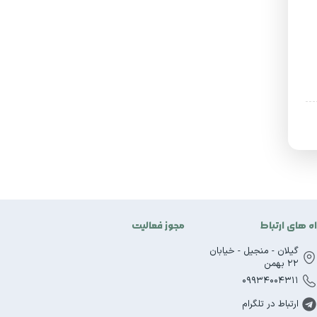
اه های ارتباط
مجوز فعالیت
گیلان - منجیل - خیابان
22 بهمن
09934004311
ارتباط در تلگرام