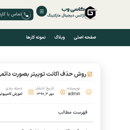
گاسی وب
تماس با کار
آژانس دیجیتال مارکتینگ
صفحه اصلی
وبلاگ
نمونه کارها
روش حذف اکانت توییتر بصورت دائم
نویسنده
تاریخ انتشار
دسته بندی
admin
آموزش کامپیوتر
مهر 3, 1398
فهرست مطالب