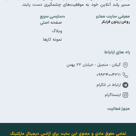
مسیر رشد آنلاین خود به موفقیت‌های چشمگیری دست یابند.
معرفی سایت معتبر
دسترسی سریع
روغن زیتون فرابکر
صفحه اصلی
وبلاگ
نمونه کارها
راه های ارتباط
گیلان - منجیل - خیابان 22 بهمن
09934004311
ارتباط در تلگرام
اینستاگرام
مجوز فعالیت
تمامی حقوق مادی و معنوی این سایت برای آژانس دیجیتال مارکتینگ