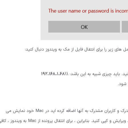
 های زیر را برای انتقال فایل از مک به ویندوز دنبال کنید:
نید. باید چیزی شبیه به این باشد:
\\192.168.1.68
 شود.
File Explorer هر پوشه و کاربرانی را که به لیست های پوشه های مشترک و کاربران مشترک به آنها اضافه کرده اید در Mac خود نمایش می
دهد. می توانید پوشه ها را مانند سایر پوشه های Windows انتقال ، ویرایش و کپی کنید. بنابراین ، برای انتقال پرونده از Mac به ویندوز