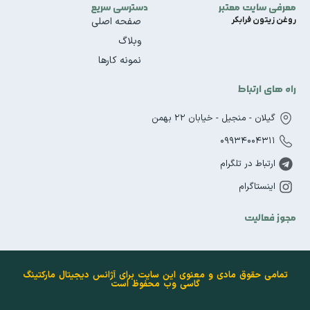
معرفی سایت معتبر
دسترسی سریع
روغن زیتون فرابکر
صفحه اصلی
وبلاگ
نمونه کارها
راه های ارتباط
گیلان - منجیل - خیابان 22 بهمن
09934004311
ارتباط در تلگرام
اینستاگرام
مجوز فعالیت
تمامی حقوق مادی و معنوی این سایت برای آژانس دیجیتال مارکتینگ
گاسی وب محفوظ است