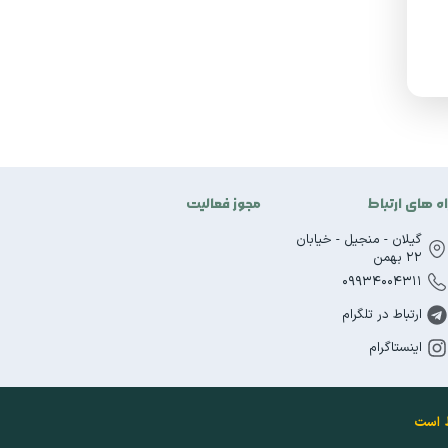
اه های ارتباط
مجوز فعالیت
گیلان - منجیل - خیابان
22 بهمن
09934004311
ارتباط در تلگرام
اینستاگرام
ظ است