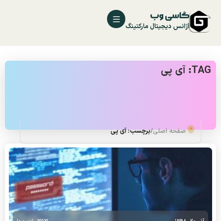
گاسی وب
آژانس دیجیتال مارکتینگ
TAG: آی پی
صفحه اصلی
/
برچسب: آی پی