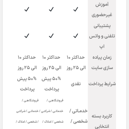
آموزش
غیرحضوری
پشتیبانی
تلفنی و واتس
اپ
زمان پیاده
حداکثر 10
حداکثر 10
حداکثر 10
سازی سایت
الی 25 روز
الی 25 روز
الی 25 روز
50% پیش
50% پیش
شرایط پرداخت
نقدی
پرداخت
پرداخت
فروشگاهـی /
فروشگاهـی /
خدمـاتی /
خدماتـی / شرکتـی /
خدماتـی / شرکتـی
کاربرد بسته
شخصی /
شخصی / املاک /
/ شخصی / املاک /
انتخابی