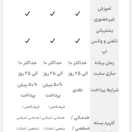
آموزش
غیرحضوری
پشتیبانی
تلفنی و واتس
اپ
زمان پیاده
حداکثر 10
حداکثر 10
حداکثر 10
سازی سایت
الی 25 روز
الی 25 روز
الی 25 روز
50% پیش
50% پیش
شرایط پرداخت
نقدی
پرداخت
پرداخت
فروشگاهـی /
فروشگاهـی /
خدمـاتی /
خدماتـی / شرکتـی /
خدماتـی / شرکتـی
کاربرد بسته
شخصی /
شخصی / املاک /
/ شخصی / املاک /