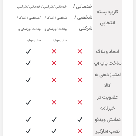
خدمـاتی /
خدماتـی / شرکتـی /
خدماتـی / شرکتـی
کاربرد بسته
شخصی /
شخصی / املاک /
/ شخصی / املاک /
انتخابی
شرکتی
وکالت / پزشکی و
وکالت / پزشکی و
سایـر موارد
سایـر موارد
ایجاد وبلاگ
ساخت پاپ آپ
امتیاز دهی به
کالا
عضویت در
خبرنامه
نمایش ویدئو
نصب آمارگیر