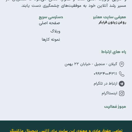
مسیر رشد آنلاین خود به موفقیت‌های چشمگیری دست یابند.
معرفی سایت معتبر
دسترسی سریع
روغن زیتون فرابکر
صفحه اصلی
وبلاگ
نمونه کارها
راه های ارتباط
گیلان - منجیل - خیابان 22 بهمن
09934004311
ارتباط در تلگرام
اینستاگرام
مجوز فعالیت
تمامی حقوق مادی و معنوی این سایت برای آژانس دیجیتال مارکتینگ