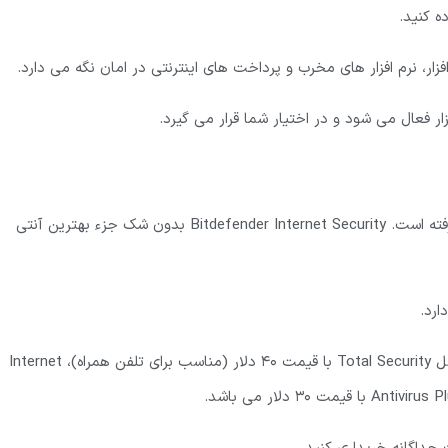
بیت دیفندر نمره 6 از 6 را از نظر محافظت و عملکرد از AV-TEST گرفته است. Bitdefender Internet Security بدون شک جزء بهترین آنتی
سه نسخه مختلف از این برنامه در دسترس کاربران ویندوز است: شامل Total Security با قیمت 40 دلار (مناسب برای تلفن همراه)، Internet