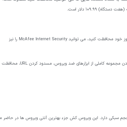
اگر می خواهید با یکی از بهترین آنتی ویروس های قدرتمند، از ویندوز خود محافظت کنید، می توانید McAfee Internet Security را نیز
از ویژگی های مثبت McAfee Internet Security می توان به دارا بودن مجموعه کاملی از ابزارهای ضد ویروس، مسدود کردن RL
حجم سبکی دارد. این ویروس کش جزء بهترین آنتی ویروس ها در حاضر م