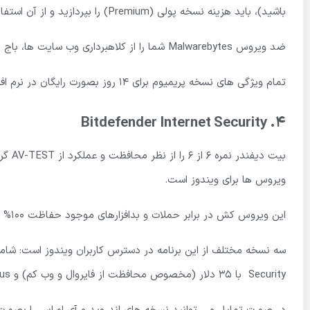
باشید)، باید هزینه نسخه پولی (Premium) را بپردازید و از آن استفاده کنید.
ضد ویروس Malwarebytes شما را از کلاهبرداری وب سایت ها، باج افزار، نرم افزار های مخرب و پرداخت های اینترنتی در امان نگه می دارد.
تمام ویژگی های نسخه پریمیوم برای 14 روز بصورت رایگان در نرم افزار فعال می شود و در اختیار شما قرار می گیرد.
Bitdefender Internet Security
4.
ویروس ها برای ویندوز است.
این ویروس کش در برابر حملات و بدافزارهای موجود حفاظت 100% دارد.
Security با 35 دلار (مخصوص محافظت از فایروال و وب کم) و Antivirus Plus با قیمت 30 دلار می باشد.