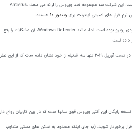
کسپرسکی نامی شناخته شده در دنیای امنیت آنلاین است. این شرکت سه مجموعه ضد ویروس را ارائه می دهد: Antivirus،
ویندوز 10
هستند.
در حقیقت، کسپرسکی نرم افزاری بود که در گذشته با مشکلات عملکردی روبرو بوده است. اما، مانند Windows Defender، آن مشکلات را رفع
در واقع، این مجموعه با وجود آزمایش در بیش از 1.6 میلیون نمونه، در تست آوریل 2019 تنها سه اشتباه از خود نشان داده است که از این نظر
زار برخوردار شوید، (به جای اینکه محدود به اسکن های دستی متناوب