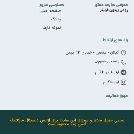
معرفی سایت معتبر
دسترسی سریع
روغن زیتون فرابکر
صفحه اصلی
وبلاگ
نمونه کارها
راه های ارتباط
گیلان - منجیل - خیابان 22 بهمن
09934004311
ارتباط در تلگرام
اینستاگرام
مجوز فعالیت
تمامی حقوق مادی و معنوی این سایت برای آژانس دیجیتال مارکتینگ
گاسی وب محفوظ است