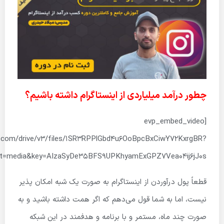
چطور درآمد میلیاردی از اینستاگرام داشته باشیم؟
[evp_embed_video
is.com/drive/v3/files/1SR3RPPlGbd4u6OoBpcBxCiwY72KxrgBR?
lt=media&key=AIzaSyDe35BFS9UPKhyamExGPZ7Vea04ij6jJ0s”]
قطعاً پول درآوردن از اینستاگرام به صورت یک شبه امکان پذیر
نیست، اما به شما قول می‌دهم که اگر همت داشته باشید و به
صورت چند ماه، مستمر و با برنامه و هدفمند در این شبکه