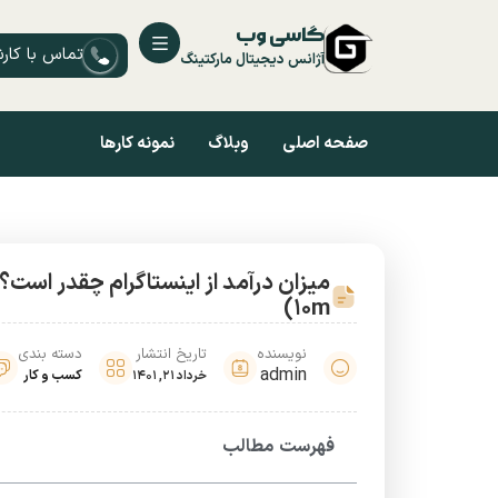
گاسی وب
تماس با کار
آژانس دیجیتال مارکتینگ
صفحه اصلی
وبلاگ
نمونه کارها
10m)
نویسنده
تاریخ انتشار
دسته بندی
admin
کسب و کار
خرداد 21, 1401
فهرست مطالب