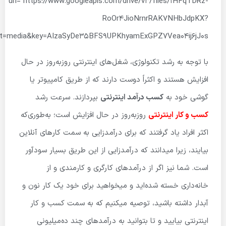
url=”https://www.googleapis.com/drive/v3/files/1HFqTDRz-
RoOr4JioNrnrRAK7NHbJdpKX?
lt=media&key=AIzaSyDe35BFS9UPKhyamExGPZ7Vea04ij6jJ0s”]
با توجه به رشد تکنولوژی، شغل‌های اینترنتی روزبه‌روز در حال
افزایش هستند و اکثراً دوست دارند که از طریق کامپیوتر یا
گوشی خود به
کسب درآمد اینترنتی
بپردازند. سرعت رشد
کسب و کار اینترنتی
روزبه‌روز در حال افزایش است؛ به‌طوری‌که
اکثر افراد یاد گرفتند که برای درآمدزایی به سمت کارهای آنلاین
بیایند، زیرا میدانند که درآمدزایی از این طریق بسیار سودآور
است. شما نیز اگر از درآمدهای کارگری و کارمندی و از
خانه‌داری خسته شده‌اید و میخواهید برای خود یک کار نون و
آبدار داشته باشید، توصیه میکنیم که به سمت کسب و کار
اینترنتی بیایید و تا بتوانید به درآمدهای چند ده‌میلیونی