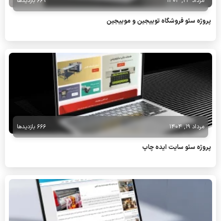
مرداد 24, 1404
669 بازدیدها
پروژه سئو فروشگاه توییجین و موییجین
مرداد 19, 1404
666 بازدیدها
پروژه سئو سایت ایده چاپ