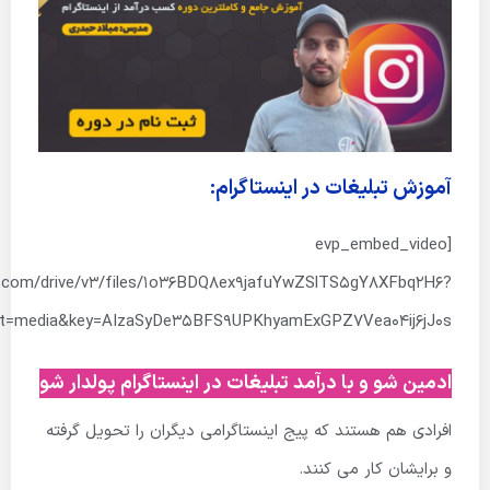
آموزش تبلیغات در اینستاگرام:
[evp_embed_video
is.com/drive/v3/files/1o36BDQ8ex9jafuYwZSlTS5gY8XFbq2H6?
lt=media&key=AIzaSyDe35BFS9UPKhyamExGPZ7Vea04ij6jJ0s”]
ادمین شو و با درآمد تبلیغات در اینستاگرام پولدار شو
افرادی هم هستند که پیج اینستاگرامی دیگران را تحویل گرفته
و برایشان کار می کنند.