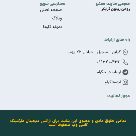
معرفی سایت معتبر
دسترسی سریع
روغن زیتون فرابکر
صفحه اصلی
وبلاگ
نمونه کارها
راه های ارتباط
گیلان - منجیل - خیابان 22 بهمن
09934004311
ارتباط در تلگرام
اینستاگرام
مجوز فعالیت
تمامی حقوق مادی و معنوی این سایت برای آژانس دیجیتال مارکتینگ
گاسی وب محفوظ است