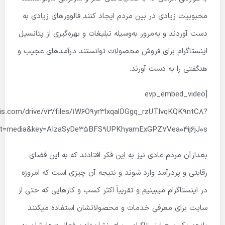
محبوبیت زیادی در بین مردم ایجاد کنند فالوورهای زیادی به
دست آوردند و به‌مرور به‌وسیله تبلیغات و بهره‌گیری از پتانسیل
اینستاگرام برای فروش محصولات توانستند درآمدهای عجیب و
هنگفتی را به دست آورند.
[evp_embed_video
pis.com/drive/v3/files/1W6O9yr3IxqalDGgq_rzUTIvqKQK9ntC8?
lt=media&key=AIzaSyDe35BFS9UPKhyamExGPZ7Vea04ij6jJ0s”]
بعدازآن مردم عادی نیز به این فکر افتادند که به این فضای
رقابتی و پردرآمد وارد شوند و نتیجه آن چیزی است که امروزه
در اینستاگرام میبینیم و تقریباً اکثر کسب و کارهایی که حتی از
سایت برای معرفی خدمات و محصولاتشان استفاده میکنند