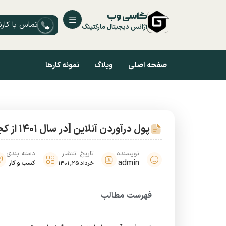
گاسی وب
تماس با کار
آژانس دیجیتال مارکتینگ
صفحه اصلی
وبلاگ
نمونه کارها
پول درآوردن آنلاین [در سال 1401 از کجا شروع کنم؟]
نویسنده
تاریخ انتشار
دسته بندی
admin
کسب و کار
خرداد 25, 1401
فهرست مطالب