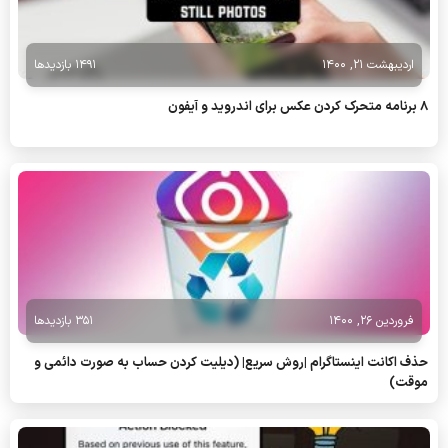
اردیبهشت 21, 1400
1491 بازدیدها
8 برنامه متحرک کردن عکس برای اندروید و آیفون
فروردین 26, 1400
351 بازدیدها
حذف اکانت اینستاگرام |روش سریع| (دیلیت کردن حساب به صورت دائمی و
موقت)