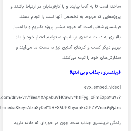
ساخته است تا به آنجا بیایند و با کارفرمایان در ارتباط باشند و
پروژه‌هایی که مربوط به تخصص آنها است را انجام دهند.
فریلنسری شغلی است که هرچه بیشتر پروژه بگیریم و با امتیاز
بالاتری به دست مشتری برسانیم، می­توانیم اعتبار خود را بالا
ببریم دیگر کسب و کارهای آنلاین نیز به سمت ما می‌آیند و
سفارش‌های خود را ثبت می‌کنند.
فریلنسری: جذاب و بی انتها!
[evp_embed_video
is.com/drive/v3/files/1XAp8buVHCawiv4htIFyg_xFmEzpb4u90?
lt=media&key=AIzaSyDe35BFS9UPKhyamExGPZ7Vea04ij6jJ0s”]
زندگی فریلنسری جذاب است، چون در حوزه‌ای که علاقه دارید