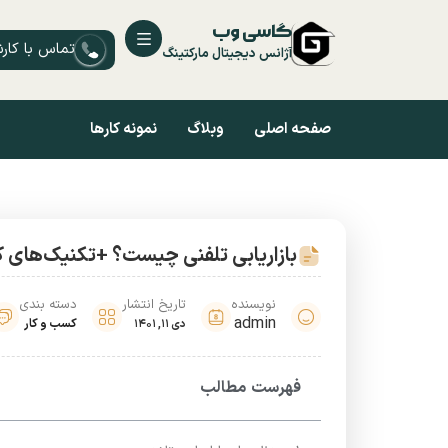
گاسی وب
تماس با کار
آژانس دیجیتال مارکتینگ
صفحه اصلی
وبلاگ
نمونه کارها
بازاریابی تلفنی چیست؟ +تکنیک‌های ک
نویسنده
تاریخ انتشار
دسته بندی
admin
کسب و کار
دی 11, 1401
فهرست مطالب