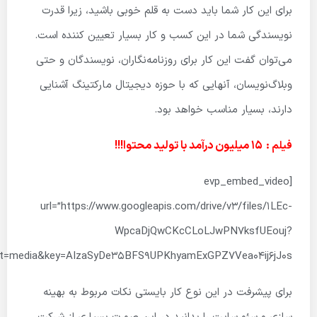
برای این کار شما باید دست به قلم خوبی باشید، زیرا قدرت
نویسندگی شما در این کسب و کار بسیار تعیین کننده است.
می‌توان گفت این کار برای روزنامه‌نگاران، نویسندگان و حتی
وبلاگ‌نویسان، آنهایی که با حوزه دیجیتال مارکتینگ آشنایی
دارند، بسیار مناسب خواهد بود.
15 میلیون درآمد با تولید محتوا!!!
فیلم :
[evp_embed_video
url=”https://www.googleapis.com/drive/v3/files/1LEc-
WpcaDjQwCKcCLoLJwPN7ksfUEouj?
lt=media&key=AIzaSyDe35BFS9UPKhyamExGPZ7Vea04ij6jJ0s”]
برای پیشرفت در این نوع کار بایستی نکات مربوط به بهینه