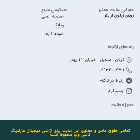
معرفی سایت معتبر
دسترسی سریع
روغن زیتون فرابکر
صفحه اصلی
وبلاگ
نمونه کارها
راه های ارتباط
گیلان - منجیل - خیابان 22 بهمن
09934004311
ارتباط در تلگرام
اینستاگرام
مجوز فعالیت
تمامی حقوق مادی و معنوی این سایت برای آژانس دیجیتال مارکتینگ
گاسی وب محفوظ است