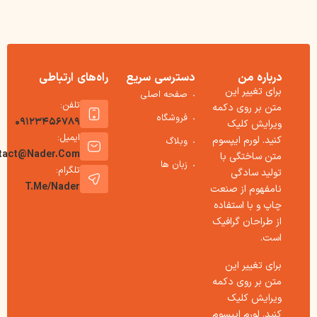
درباره من
دسترسی سریع
راه‌های ارتباطی
برای تغییر این
صفحه اصلی
تلفن:
متن بر روی دکمه
فروشگاه
09123456789
ویرایش کلیک
ایمیل:
کنید. لورم ایپسوم
وبلاگ
tact@nader.com
متن ساختگی با
زبان ها
تلگرام:
تولید سادگی
T.me/nader
نامفهوم از صنعت
چاپ و با استفاده
از طراحان گرافیک
است.
برای تغییر این
متن بر روی دکمه
ویرایش کلیک
کنید. لورم ایپسوم