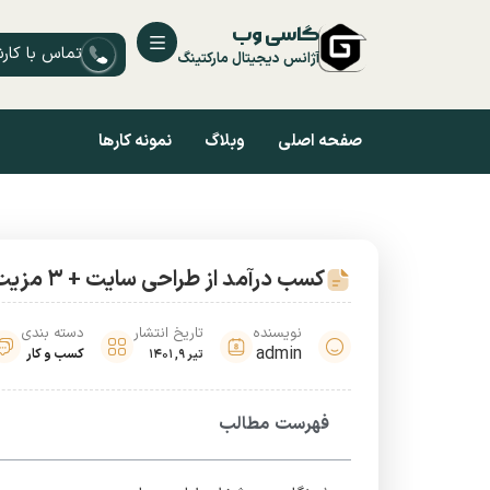
گاسی وب
تماس با کار
آژانس دیجیتال مارکتینگ
صفحه اصلی
وبلاگ
نمونه کارها
کسب درآمد از طراحی سایت + 3 مزیت پولساز
نویسنده
تاریخ انتشار
دسته بندی
admin
کسب و کار
تیر 9, 1401
فهرست مطالب