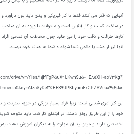
دربیاورید. همه ما دوست داریم که در خانه بنشینیم و با لباس راحت
آنهایی که فکر می کنند فقط با کار فیزیکی و یدی باید پول درآورد 
در ساخت کسب و کار آنلاین است و میتوانند با ورود به آن صاحب س
کارها ظرافت و دقت خود را می طلبد چون مخاطب آن تمامی افراد جامع
آنها نیز از مشتریا دائمی شما شوند و شما به هدف خود برسید.
is.com/drive/v3/files/11jlfFgP5uX4LKwnSu5-_E8eXH-ao73Kg?
lt=media&key=AIzaSyDe35BFS9UPKhyamExGPZ7Vea04ij6jJ0s”]
این کار امری شدنی است؛ زیرا افراد بسیار بزرگی در حوزه اینترنت و ت
خود را از این طریق رونق دهند. در ابتدای کار شما باید متوجه شوی
تخصصی دارید و میتوانید آن مهارت را به دیگران آموزش دهید، به‌ر