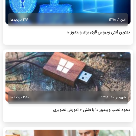
آبان 1, 1398
399 بازدیدها
بهترین آنتی ویروس قوی برای ویندوز 10
شهریور 20, 1398
380 بازدیدها
نحوه نصب ویندوز 10 با فلش + آموزش تصویری