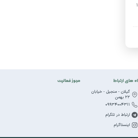
رد کردن گذرواژه نخواهید داشت و حذف رمز عبور ویندوز 10
اه های ارتباط
مجوز فعالیت
گیلان - منجیل - خیابان
22 بهمن
09934004311
ارتباط در تلگرام
اینستاگرام