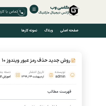
گاسی وب
تماس با کار
آژانس دیجیتال مارکتینگ
صفحه اصلی
وبلاگ
نمونه کارها
روش جدید حذف رمز عبور ویندوز 10
نویسنده
تاریخ انتشار
دسته بن
admin
آموزش کا
اردیبهشت 24, 1399
فهرست مطالب