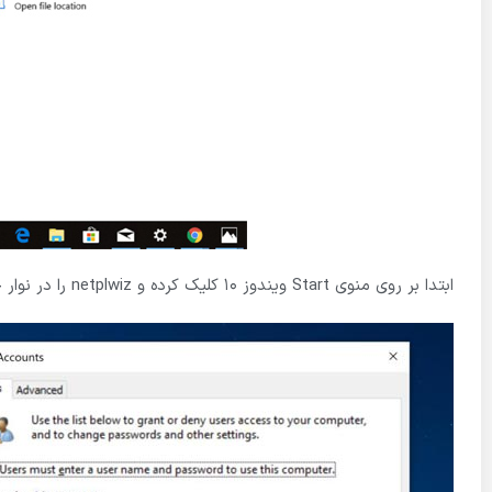
ابتدا بر روی منوی Start ویندوز 10 کلیک کرده و netplwiz را در نوار جستجو تایپ کرده و از همان نتایج برنامه مشابه را انتخاب کنید.