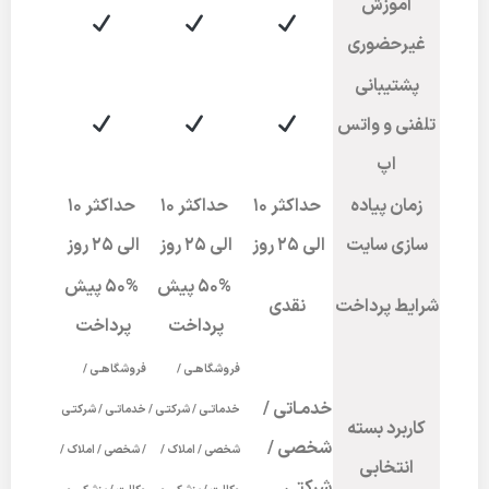
آموزش
غیرحضوری
پشتیبانی
تلفنی و واتس
اپ
زمان پیاده
حداکثر 10
حداکثر 10
حداکثر 10
سازی سایت
الی 25 روز
الی 25 روز
الی 25 روز
50% پیش
50% پیش
شرایط پرداخت
نقدی
پرداخت
پرداخت
فروشگاهـی /
فروشگاهـی /
خدمـاتی /
خدماتـی / شرکتـی /
خدماتـی / شرکتـی
کاربرد بسته
شخصی /
شخصی / املاک /
/ شخصی / املاک /
انتخابی
شرکتی