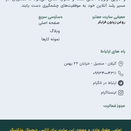
مسیر رشد آنلاین خود به موفقیت‌های چشمگیری دست یابند.
معرفی سایت معتبر
دسترسی سریع
روغن زیتون فرابکر
صفحه اصلی
وبلاگ
نمونه کارها
راه های ارتباط
گیلان - منجیل - خیابان 22 بهمن
09934004311
ارتباط در تلگرام
اینستاگرام
مجوز فعالیت
تمامی حقوق مادی و معنوی این سایت برای آژانس دیجیتال مارکتینگ