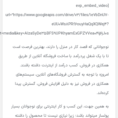
[evp_embed_video
url=”https://www.googleapis.com/drive/v3/files/1e7bDnU7-
eUU0Ws8PRf6ouyHaQqXQWej4?
lt=media&key=AIzaSyDe35BFS9UPKhyamExGPZ7Vea04ij6jJ0s”]
نوجوانانی که قصد کار در منزل را دارند، بهترین فرصت است
تا با یک شغل پردرآمد با ساخت فروشگاه آنلاین از طریق
همکاری در فروش، کسب درآمد از اینترنت داشته باشند.
امروزه با توجه به گسترش فروشگاه‌های آنلاین، سیستم‌های
همکاری در فروش نیز به دلیل افزایش فروش، گسترش پیدا
کرده‌اند.
به همین جهت، این کسب و کار اینترنتی برای نوجوانان بسیار
پولساز میتواند باشد؛ زیرا نیازی نیست تا محصول را داشته